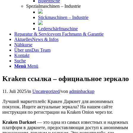
Bügeltische
Spezialmaschinen – Industrie
Stickmaschinen – Industrie
Lederschärfmaschine
Reparatur & Service
vom Fachmann & Garantie
Aktuelles
News & Infos
Nähkurse
Über uns
Das Team
Kontakt
Suche
Menü
Menü
Kraken ссылка – официальное зеркало
11. Juli 2025
/
in
Uncategorized
/
von
adminbackup
Лучший маркетплейс Кракен Даркнет для анонимных
покупок. Ищите актуальные зеркала? На нашем сайте
инструкция по регистрации на Kraken Onion через tor.
Kraken Darknet
— это одна из самых известных и надежных
платформ в даркнете, предоставляющая доступ к анонимным
транзакциям, товарам и услугам. Это маркетплейс, где