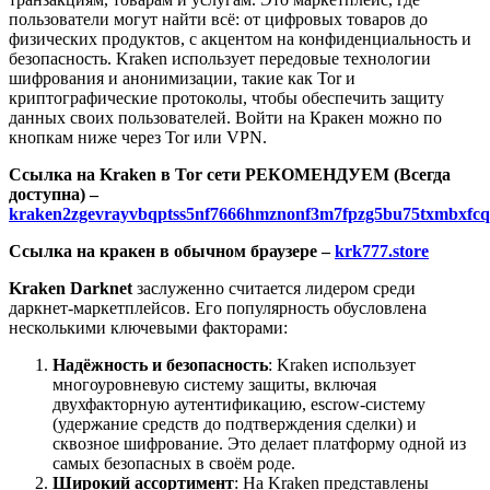
пользователи могут найти всё: от цифровых товаров до
физических продуктов, с акцентом на конфиденциальность и
безопасность. Kraken использует передовые технологии
шифрования и анонимизации, такие как Tor и
криптографические протоколы, чтобы обеспечить защиту
данных своих пользователей. Войти на Кракен можно по
кнопкам ниже через Tor или VPN.
Ссылка на Kraken в Tor сети РЕКОМЕНДУЕМ (Всегда
доступна) –
kraken2zgevrayvbqptss5nf7666hmznonf3m7fpzg5bu75txmbxfcq
Ссылка на кракен в обычном браузере –
krk777.store
Kraken Darknet
заслуженно считается лидером среди
даркнет-маркетплейсов. Его популярность обусловлена
несколькими ключевыми факторами:
Надёжность и безопасность
: Kraken использует
многоуровневую систему защиты, включая
двухфакторную аутентификацию, escrow-систему
(удержание средств до подтверждения сделки) и
сквозное шифрование. Это делает платформу одной из
самых безопасных в своём роде.
Широкий ассортимент
: На Kraken представлены