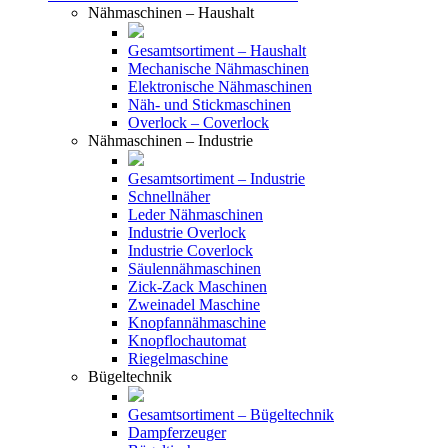
Nähmaschinen – Haushalt
Gesamtsortiment – Haushalt
Mechanische Nähmaschinen
Elektronische Nähmaschinen
Näh- und Stickmaschinen
Overlock – Coverlock
Nähmaschinen – Industrie
Gesamtsortiment – Industrie
Schnellnäher
Leder Nähmaschinen
Industrie Overlock
Industrie Coverlock
Säulennähmaschinen
Zick-Zack Maschinen
Zweinadel Maschine
Knopfannähmaschine
Knopflochautomat
Riegelmaschine
Bügeltechnik
Gesamtsortiment – Bügeltechnik
Dampferzeuger