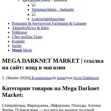
Spezialmaschinen – Industrie
Stickmaschinen – Industrie
Lederschärfmaschine
Reparatur & Service
vom Fachmann & Garantie
Aktuelles
News & Infos
Nähkurse
Über uns
Das Team
Kontakt
Suche
Menü
Menü
MEGA DARKNET MARKET | ссылка
на сайт: вход в магазин
5. Oktober 2020
/
0 Kommentare
/
in
home
/
von
Scott Dahlstrom
Категории товаров на Mega Darknet
Market:
Стимуляторы, Марихуанна, Эйфортики, Опиоды, Аптека/
Фарма, Психоделики — все чего вы желаете на одной