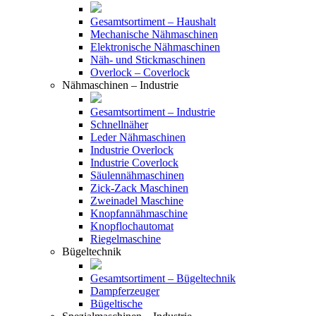
Gesamtsortiment – Haushalt
Mechanische Nähmaschinen
Elektronische Nähmaschinen
Näh- und Stickmaschinen
Overlock – Coverlock
Nähmaschinen – Industrie
Gesamtsortiment – Industrie
Schnellnäher
Leder Nähmaschinen
Industrie Overlock
Industrie Coverlock
Säulennähmaschinen
Zick-Zack Maschinen
Zweinadel Maschine
Knopfannähmaschine
Knopflochautomat
Riegelmaschine
Bügeltechnik
Gesamtsortiment – Bügeltechnik
Dampferzeuger
Bügeltische