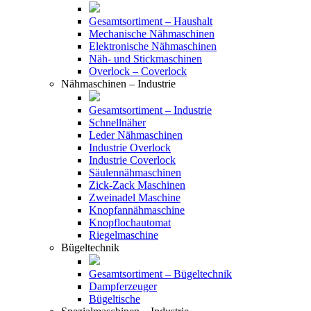
Gesamtsortiment – Haushalt
Mechanische Nähmaschinen
Elektronische Nähmaschinen
Näh- und Stickmaschinen
Overlock – Coverlock
Nähmaschinen – Industrie
Gesamtsortiment – Industrie
Schnellnäher
Leder Nähmaschinen
Industrie Overlock
Industrie Coverlock
Säulennähmaschinen
Zick-Zack Maschinen
Zweinadel Maschine
Knopfannähmaschine
Knopflochautomat
Riegelmaschine
Bügeltechnik
Gesamtsortiment – Bügeltechnik
Dampferzeuger
Bügeltische