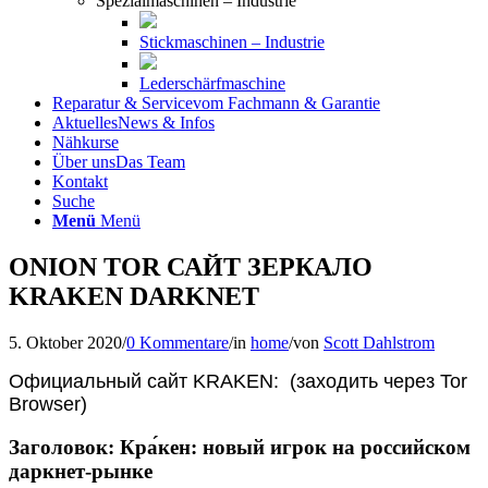
Spezialmaschinen – Industrie
Stickmaschinen – Industrie
Lederschärfmaschine
Reparatur & Service
vom Fachmann & Garantie
Aktuelles
News & Infos
Nähkurse
Über uns
Das Team
Kontakt
Suche
Menü
Menü
ONION TOR САЙТ ЗЕРКАЛО
KRAKEN DARKNET
5. Oktober 2020
/
0 Kommentare
/
in
home
/
von
Scott Dahlstrom
Официальный сайт KRAKEN: (заходить через Tor
Browser)
Заголовок: Кра́кен: новый игрок на российском
даркнет-рынке