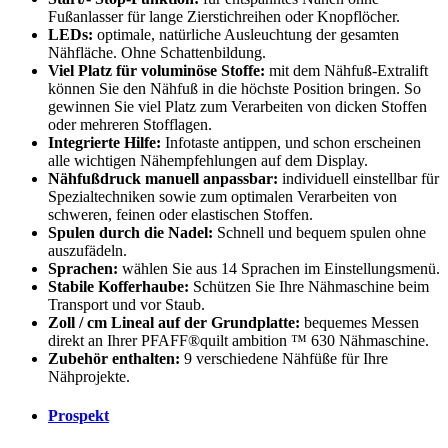
Fußanlasser für lange Zierstichreihen oder Knopflöcher.
LEDs:
optimale, natürliche Ausleuchtung der gesamten
Nähfläche. Ohne Schattenbildung.
Viel Platz für voluminöse Stoffe:
mit dem Nähfuß-Extralift
können Sie den Nähfuß in die höchste Position bringen. So
gewinnen Sie viel Platz zum Verarbeiten von dicken Stoffen
oder mehreren Stofflagen.
Integrierte Hilfe:
Infotaste antippen, und schon erscheinen
alle wichtigen Nähempfehlungen auf dem Display.
Nähfußdruck manuell anpassbar:
individuell einstellbar für
Spezialtechniken sowie zum optimalen Verarbeiten von
schweren, feinen oder elastischen Stoffen.
Spulen durch die Nadel:
Schnell und bequem spulen ohne
auszufädeln.
Sprachen:
wählen Sie aus 14 Sprachen im Einstellungsmenü.
Stabile Kofferhaube:
Schützen Sie Ihre Nähmaschine beim
Transport und vor Staub.
Zoll / cm Lineal auf der Grundplatte:
bequemes Messen
direkt an Ihrer PFAFF®quilt ambition ™ 630 Nähmaschine.
Zubehör enthalten:
9 verschiedene Nähfüße für Ihre
Nähprojekte.
Prospekt