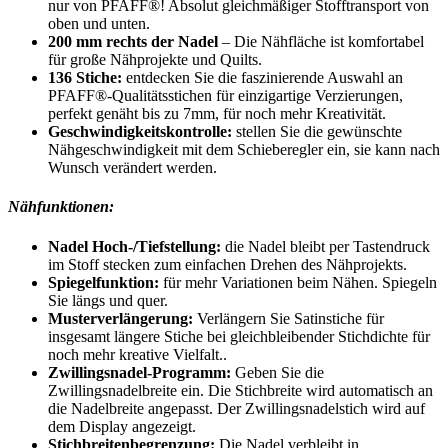
nur von PFAFF®! Absolut gleichmäßiger Stofftransport von
oben und unten.
200 mm rechts der Nadel
– Die Nähfläche ist komfortabel
für große Nähprojekte und Quilts.
136 Stiche:
entdecken Sie die faszinierende Auswahl an
PFAFF®-Qualitätsstichen für einzigartige Verzierungen,
perfekt genäht bis zu 7mm, für noch mehr Kreativität.
Geschwindigkeitskontrolle:
stellen Sie die gewünschte
Nähgeschwindigkeit mit dem Schieberegler ein, sie kann nach
Wunsch verändert werden.
Nähfunktionen:
Nadel Hoch-/Tiefstellung:
die Nadel bleibt per Tastendruck
im Stoff stecken zum einfachen Drehen des Nähprojekts.
Spiegelfunktion:
für mehr Variationen beim Nähen. Spiegeln
Sie längs und quer.
Musterverlängerung:
Verlängern Sie Satinstiche für
insgesamt längere Stiche bei gleichbleibender Stichdichte für
noch mehr kreative Vielfalt..
Zwillingsnadel-Programm:
Geben Sie die
Zwillingsnadelbreite ein. Die Stichbreite wird automatisch an
die Nadelbreite angepasst. Der Zwillingsnadelstich wird auf
dem Display angezeigt.
Stichbreitenbegrenzung:
Die Nadel verbleibt in