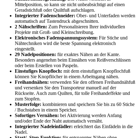
Mittelposition, so kann sie nicht unbeabsichtigt auf einen
Geradstichfuß oder Quiltfuß aufschlagen.
Integrierter Fadenschneider:
Ober- und Unterfaden werden
automatisch auf Tastendruck abgeschnitten.
2 Nähschriften:
Zum Personalisieren Ihrer individuellen
Projekte mit Groß- und Kleinschreibung.
Elektronisches Fadenspannungssystem:
Für Stiche und
Nähtechniken wird die beste Spannung elektronisch
eingestellt.
29 Nadelpositionen:
für exaktes Nähen an der Kante.
Besonders angenehm beim Einnähen von Reißverschlüssen
oder beim Erstellen von Paspeln.
Einstufiges Knopfloch:
mit dem einstufigen Knopflochfuß
können Sie Knopflöcher in einem Arbeitsgang nähen.
Freihandnähen:
verwenden Sie den offenen Freihandnähfuß
und versenken Sie den Transporteur manuell auf der
Rückseite. Auch zum Quilten, für tolle Freihandeffekte und
zum Stopfen.
Musterfolge:
kombinieren und speichern Sie bis zu 60 Stiche
/ Buchstaben in einem Speicher.
Sofortiges Vernähen:
bei Aktivierung werden Anfang
und/oder Ende der Naht automatisch vernäht.
Integrierter Nadeleinfädler:
erleichtert das Einfädeln in die
Nadel.
Start/- Stop-Funktion:
für entspanntes Nähen ohne