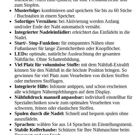
zum Stopfen.
Musterfolge:
kombinieren und speichern Sie bis zu 60 Stiche
/ Buchstaben in einem Speicher.
Sofortiges Vernähen:
bei Aktivierung werden Anfang
und/oder Ende der Naht automatisch vernäht.
Integrierter Nadeleinfädler:
erleichtert das Einfädeln in die
Nadel.
Start/- Stop-Funktion:
für entspanntes Nähen ohne
Fußanlasser für lange Zierstichreihen oder Knopflöcher.
LEDs:
optimale, natürliche Ausleuchtung der gesamten
Nähfläche. Ohne Schattenbildung.
Viel Platz für voluminöse Stoffe:
mit dem Nähfuß-Extralift
können Sie den Nähfuß in die höchste Position bringen. So
gewinnen Sie viel Platz zum Verarbeiten von dicken Stoffen
oder mehreren Stofflagen.
Integrierte Hilfe:
Infotaste antippen, und schon erscheinen
alle wichtigen Nähempfehlungen auf dem Display.
Nähfußdruck manuell anpassbar:
individuell einstellbar für
Spezialtechniken sowie zum optimalen Verarbeiten von
schweren, feinen oder elastischen Stoffen.
Spulen durch die Nadel:
Schnell und bequem spulen ohne
auszufädeln.
Sprachen:
wählen Sie aus 14 Sprachen im Einstellungsmenü.
Stabile Kofferhaube:
Schützen Sie Ihre Nähmaschine beim