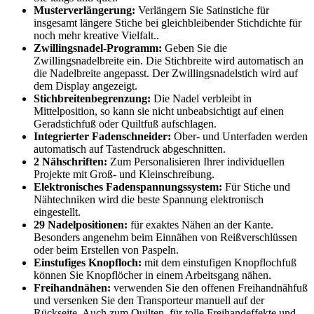
Musterverlängerung:
Verlängern Sie Satinstiche für
insgesamt längere Stiche bei gleichbleibender Stichdichte für
noch mehr kreative Vielfalt..
Zwillingsnadel-Programm:
Geben Sie die
Zwillingsnadelbreite ein. Die Stichbreite wird automatisch an
die Nadelbreite angepasst. Der Zwillingsnadelstich wird auf
dem Display angezeigt.
Stichbreitenbegrenzung:
Die Nadel verbleibt in
Mittelposition, so kann sie nicht unbeabsichtigt auf einen
Geradstichfuß oder Quiltfuß aufschlagen.
Integrierter Fadenschneider:
Ober- und Unterfaden werden
automatisch auf Tastendruck abgeschnitten.
2 Nähschriften:
Zum Personalisieren Ihrer individuellen
Projekte mit Groß- und Kleinschreibung.
Elektronisches Fadenspannungssystem:
Für Stiche und
Nähtechniken wird die beste Spannung elektronisch
eingestellt.
29 Nadelpositionen:
für exaktes Nähen an der Kante.
Besonders angenehm beim Einnähen von Reißverschlüssen
oder beim Erstellen von Paspeln.
Einstufiges Knopfloch:
mit dem einstufigen Knopflochfuß
können Sie Knopflöcher in einem Arbeitsgang nähen.
Freihandnähen:
verwenden Sie den offenen Freihandnähfuß
und versenken Sie den Transporteur manuell auf der
Rückseite. Auch zum Quilten, für tolle Freihandeffekte und