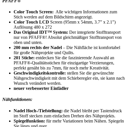
PFAFF®
Color Touch Screen:
Alle wichtigen Informationen zum
Stich werden auf dem Bildschirm angezeigt.
Color Touch LCD
Screen (95mm x 54mm, 3.7” x 2.1”)
Auflösung 480 x 272
Das Original IDT™ System:
Der integrierte Stofftransport
nur von PFAFF®! Absolut gleichmäßiger Stofftransport von
oben und unten.
200 mm rechts der Nadel
– Die Nähfläche ist komfortabel
für große Nähprojekte und Quilts.
201 Stiche:
entdecken Sie die faszinierende Auswahl an
PFAFF®-Qualitätsstichen für einzigartige Verzierungen,
perfekt genäht bis zu 7mm, für noch mehr Kreativität.
Geschwindigkeitskontrolle:
stellen Sie die gewünschte
Nähgeschwindigkeit mit dem Schieberegler ein, sie kann nach
Wunsch verändert werden.
neuer verbesserter Einfädler
Nähfunktionen:
Nadel Hoch-/Tiefstellung:
die Nadel bleibt per Tastendruck
im Stoff stecken zum einfachen Drehen des Nähprojekts.
Spiegelfunktion:
für mehr Variationen beim Nähen. Spiegeln
Sie längs und quer.