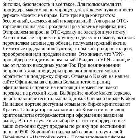
биточки, безопасность и всё такое. Для пользователя эта
процедура максимально упрощена, так как ему нужно просто
держать монеты на бирже. Есть три вида контрактов:
бессрочный, ежемесячный и квартальный. Алгоритм OTC-
торговли по шагам: Проходим Про уровень верификации;
Отправляем запрос на OTC-сделку на электронную почту:
Агент помогает провести крупную сделку по обмену активов:
перечисляем активы для обмена, получаем нужный актив.
Лимитные ордера используются, чтобы контролировать цену
приобретения или продажи актива. Это значит, что VPN-
провайдер не видит ваш реальный IP-адрес, а VPN защищает
вас от плохих выходных узлов Tor. При возникновении
вопросов в ходе процедуры проверки личности можно
обратиться в поддержку биржи. Отзывы о Kraken на нашем
сайте Официальная справка Большинство страниц
официальной справки на настоящий момент не имеют
перевода на русский язык. Выбирайте любое kraken зеркало,
не останавливайтесь только на одном. Отзывы о бирже Kraken
На нашем портале доступны отзывы по бирже криптовалют
Кракен. Таблица торговых комиссий Комиссии на вывод
криптовалюты отображаются при оформлении заявки на
вывод. В этом случае вы выбираете этот тип ордера и все
ваши биткоины будут проданы по рынку при достижении
цены в 9500. Хороший и надежный сервис, получи свой.
Перейдите в «Настройки сети». После заполнения формы