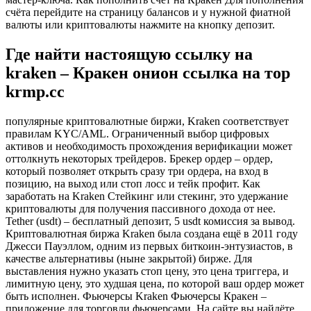
счёта перейдите на страницу балансов и у нужной фиатной
валюты или криптовалюты нажмите на кнопку депозит.
Где найти настоящую ссылку на
kraken – Кракен онион ссылка на тор
krmp.cc
популярные криптовалютные биржи, Kraken соответствует
правилам KYC/AML. Ограниченный выбор цифровых
активов и необходимость прохождения верификации может
оттолкнуть некоторых трейдеров. Брекер ордер – ордер,
который позволяет открыть сразу три ордера, на вход в
позицию, на выход или стоп лосс и тейк профит. Как
заработать на Kraken Стейкинг или стекинг, это удержание
криптовалюты для получения пассивного дохода от нее.
Tether (usdt) – бесплатный депозит, 5 usdt комиссия за вывод.
Криптовалютная биржа Kraken была создана ещё в 2011 году
Джесси Пауэллом, одним из первых биткоин-энтузиастов, в
качестве альтернативы (ныне закрытой) бирже. Для
выставления нужно указать стоп цену, это цена триггера, и
лимитную цену, это худшая цена, по которой ваш ордер может
быть исполнен. Фьючерсы Kraken Фьючерсы Кракен –
приложение для торговли фьючерсами. На сайте вы найдёте