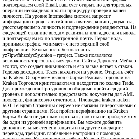
подтверждаем свой Email, ваш счет открыт, но для торговых
операций необходимо пройти процедуру проверки вашей
личности. На уровне Intermediate система запросит
информацию о роде занятий пользователя, копию документа,
удостоверяющего личность и подтверждение резидентства. На
следующей странице вводим реквизиты или адрес для вывода
и подтверждаем их по электронной почте. Первая нода,
принимая трафик, «снимает» с него верхний слой
шифрования. Безопасность Безопасность
yz7lpwfhhzcdyc5y.onion – rproject. Также появляется
возможность торговать фьючерсами. Сайты Даркнета. Мейкер
это тот, кто создает ликвидность и его заявка встает в стакан.
Годовая доходность Tezos находится на уровне. Открыть счёт
на Kraken. Оформляем вывод с биржи Режимы торговли на
Kraken Торговля криптовалютами находится по ссылке Trade.
Для прохождения Про уровня необходимо пройти средний
уровень и дополнительно предоставить: документы для AML
проверки, финансовую отчетность. Площадка kraken kraken
БОТ Telegram Страницы deepweb не связаны гиперссылками с
другими страницами. Как пройти верификацию на Kraken
Биржа Kraken не даст вам торговать, пока вы не пройдете хотя
бы один из уровней верификации. Вы можете добавить
дополнительные степени защиты и на другие операции:
переводы, трейдинг, глобальные настройки с помощью
мастер-ключа. Как пополнить счёт на Кракен Для пополнения