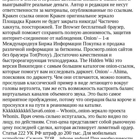
выигрывайте реальные деньги. Автор и редакция не несут
ответственности за материалы, опубликованные по ссылкам.
Кракен ссылка онион Кракен оригинальное зеркало
Площадка Кракен не будет закрыта никогда! Частично
хакнута, поосторожней. Tor Browser бесплатный браузер,
который поможет сохранить полную анонимность, защитив
интернет-соединение от наблюдения. Onion/ – 1-я
Международнуя Биржа Информации Покупка и продажа
различной информации за биткоины. Просмотр.onion сайтов
без браузера Tor(Proxy). Достаточно качественная и
быстрореагирующая техподдержка. The Hidden Wiki это
версия Википедии с самым большим каталогом onion-ссылок,
которые помогут вам исследовать даркнет. Onion/ – Ahima,
поисковик по даркнету. Чем они отличаются, можно понять,
прослушав классический пример в виде летающего вокруг
головы вертолета, там же есть возможность настроить баланс
виртуальных каналов объемного звука. Это было самое
неприятное пробуждение, потому что операция была короче и
проснулся я на пути в реанимацию на каталке.
Kkkkkkkkkk63ava6.onion – Whonix,.onion-зеркало проекта
Whonix. Врач очень сильно испугалась, это было видно по
лицу, по действиям. Стоп-цена представляет собой рыночную
цену последней сделки, которая активирует лимитный ордер.
Статья 222 УК РФ штраф до 200 тыс. Для мобильных
устройств: Скачать TOR – iphone android При необходимости