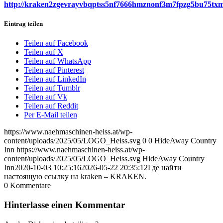
http://kraken2zgevrayvbqptss5nf7666hmznonf3m7fpzg5bu75txm
Eintrag teilen
Teilen auf Facebook
Teilen auf X
Teilen auf WhatsApp
Teilen auf Pinterest
Teilen auf LinkedIn
Teilen auf Tumblr
Teilen auf Vk
Teilen auf Reddit
Per E-Mail teilen
https://www.naehmaschinen-heiss.at/wp-
content/uploads/2025/05/LOGO_Heiss.svg
0
0
HideAway Country
Inn
https://www.naehmaschinen-heiss.at/wp-
content/uploads/2025/05/LOGO_Heiss.svg
HideAway Country
Inn
2020-10-03 10:25:16
2026-05-22 20:35:12
Где найти
настоящую ссылку на kraken – KRAKEN.
0
Kommentare
Hinterlasse einen Kommentar