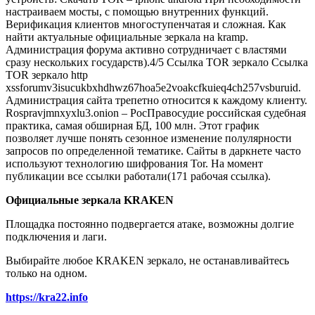
настраиваем мосты, с помощью внутренних функций.
Верификация клиентов многоступенчатая и сложная. Как
найти актуальные официальные зеркала на kramp.
Администрация форума активно сотрудничает с властями
сразу нескольких государств).4/5 Ссылка TOR зеркало Ссылка
TOR зеркало http
xssforumv3isucukbxhdhwz67hoa5e2voakcfkuieq4ch257vsburuid.
Администрация сайта трепетно относится к каждому клиенту.
Rospravjmnxyxlu3.onion – РосПравосудие российская судебная
практика, самая обширная БД, 100 млн. Этот график
позволяет лучше понять сезонное изменение полулярности
запросов по определенной тематике. Сайты в даркнете часто
используют технологию шифрования Tor. На момент
публикации все ссылки работали(171 рабочая ссылка).
Официальные зеркала KRAKEN
Площадка постоянно подвергается атаке, возможны долгие
подключения и лаги.
Выбирайте любое KRAKEN зеркало, не останавливайтесь
только на одном.
https://kra22.info