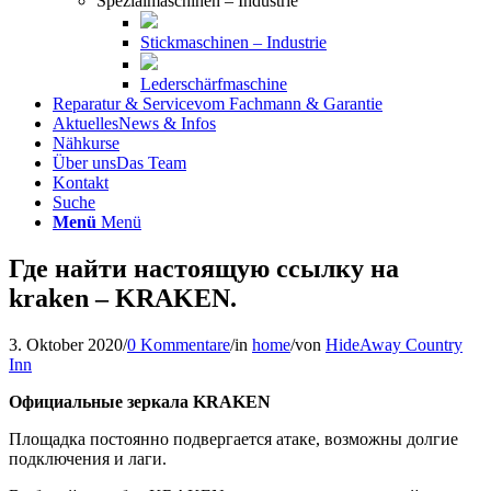
Spezialmaschinen – Industrie
Stickmaschinen – Industrie
Lederschärfmaschine
Reparatur & Service
vom Fachmann & Garantie
Aktuelles
News & Infos
Nähkurse
Über uns
Das Team
Kontakt
Suche
Menü
Menü
Где найти настоящую ссылку на
kraken – KRAKEN.
3. Oktober 2020
/
0 Kommentare
/
in
home
/
von
HideAway Country
Inn
Официальные зеркала KRAKEN
Площадка постоянно подвергается атаке, возможны долгие
подключения и лаги.