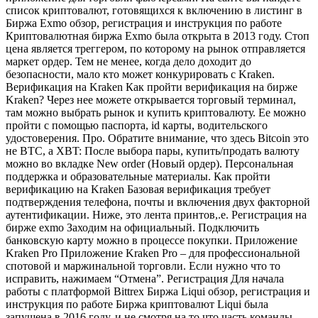
список криптовалют, готовящихся к включению в листинг в
Биржа Exmo обзор, регистрация и инструкция по работе
Криптовалютная биржа Exmo была открыта в 2013 году. Стоп
цена является треггером, по которому на рынок отправляется
маркет ордер. Тем не менее, когда дело доходит до
безопасности, мало кто может конкурировать с Kraken.
Верификация на Kraken Как пройти верификация на бирже
Kraken? Через нее можете открывается торговый терминал,
там можно выбрать рынок и купить криптовалюту. Ее можно
пройти с помощью паспорта, id карты, водительского
удостоверения. Про. Обратите внимание, что здесь Bitcoin это
не BTC, а XBT: После выбора пары, купить/продать валюту
можно во вкладке New order (Новый ордер). Персональная
поддержка и образовательные материалы. Как пройти
верификацию на Kraken Базовая верификация требует
подтверждения телефона, почты и включения двух факторной
аутентификации. Ниже, это лента принтов,.е. Регистрация на
бирже exmo Заходим на официальный. Подключить
банковскую карту можно в процессе покупки. Приложение
Kraken Pro Приложение Kraken Pro – для профессиональной
спотовой и маржинальной торговли. Если нужно что то
исправить, нажимаем “Отмена”. Регистрация Для начала
работы с платформой Bittrex Биржа Liqui обзор, регистрация и
инструкция по работе Биржа криптовалют Liqui была
запущена в 2016 году, и не смотря на то что часть команды