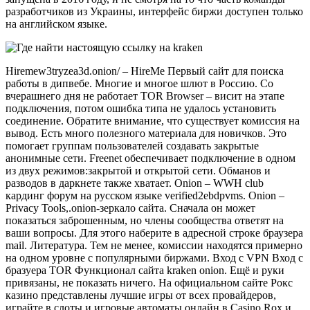
разработчиков из Украины, интерфейс биржи доступен только
на английском языке.
Hiremew3tryzea3d.onion/ – HireMe Первый сайт для поиска
работы в дипвебе. Многие и многое шлют в Россию. Со
вчерашнего дня не работает TOR Browser – висит на этапе
подключения, потом ошибка типа не удалось установить
соединение. Обратите внимание, что существует комиссия на
вывод. Есть много полезного материала для новичков. Это
помогает группам пользователей создавать закрытые
анонимные сети. Freenet обеспечивает подключение в одном
из двух режимов:закрытой и открытой сети. Обманов и
разводов в даркнете также хватает. Onion – WWH club
кардинг форум на русском языке verified2ebdpvms. Onion –
Privacy Tools,.onion-зеркало сайта. Сначала он может
показаться заброшенным, но члены сообщества ответят на
ваши вопросы. Для этого наберите в адресной строке браузера
mail. Литература. Тем не менее, комиссии находятся примерно
на одном уровне с популярными биржами. Вход с VPN Вход с
бразуера TOR Функционал сайта kraken onion. Ещё и руки
привязаны, не показать ничего. На официальном сайте Рокс
казино представлены лучшие игры от всех провайдеров,
играйте в слоты и игровые автоматы онлайн в Casino Rox и