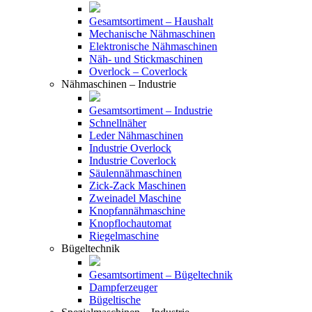
Gesamtsortiment – Haushalt
Mechanische Nähmaschinen
Elektronische Nähmaschinen
Näh- und Stickmaschinen
Overlock – Coverlock
Nähmaschinen – Industrie
Gesamtsortiment – Industrie
Schnellnäher
Leder Nähmaschinen
Industrie Overlock
Industrie Coverlock
Säulennähmaschinen
Zick-Zack Maschinen
Zweinadel Maschine
Knopfannähmaschine
Knopflochautomat
Riegelmaschine
Bügeltechnik
Gesamtsortiment – Bügeltechnik
Dampferzeuger
Bügeltische