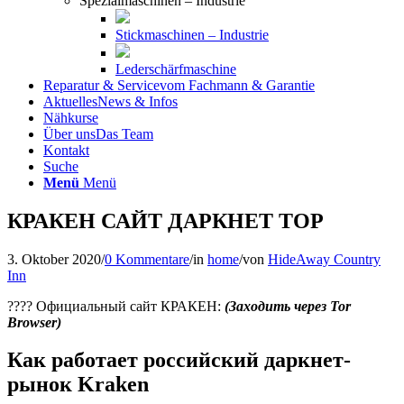
Spezialmaschinen – Industrie
Stickmaschinen – Industrie
Lederschärfmaschine
Reparatur & Service
vom Fachmann & Garantie
Aktuelles
News & Infos
Nähkurse
Über uns
Das Team
Kontakt
Suche
Menü
Menü
КРАКЕН САЙТ ДАРКНЕТ ТОР
3. Oktober 2020
/
0 Kommentare
/
in
home
/
von
HideAway Country
Inn
???? Официальный сайт КРАКЕН:
(Заходить через Tor
Browser)
Как работает российский даркнет-
рынок Kraken