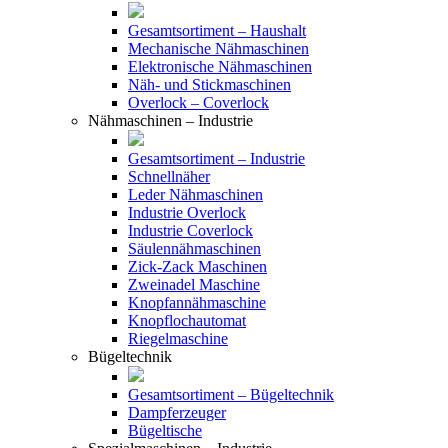
Gesamtsortiment – Haushalt
Mechanische Nähmaschinen
Elektronische Nähmaschinen
Näh- und Stickmaschinen
Overlock – Coverlock
Nähmaschinen – Industrie
Gesamtsortiment – Industrie
Schnellnäher
Leder Nähmaschinen
Industrie Overlock
Industrie Coverlock
Säulennähmaschinen
Zick-Zack Maschinen
Zweinadel Maschine
Knopfannähmaschine
Knopflochautomat
Riegelmaschine
Bügeltechnik
Gesamtsortiment – Bügeltechnik
Dampferzeuger
Bügeltische