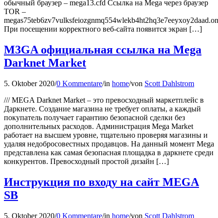
обычный браузер – mega13.cfd Ссылка на Mega через браузер
TOR –
megas75teb6zv7vulksfeiozgnmq554wlekb4ht2hq3e7eeyxoy2daad.on
При посещении корректного веб-сайта появится экран […]
M3GA официальная ссылка на Mega
Darknet Market
5. Oktober 2020
/
0 Kommentare
/
in
home
/
von
Scott Dahlstrom
/// MEGA Darknet Market – это превосходный маркетплейс в
Даркнете. Создание магазина не требует оплаты, а каждый
покупатель получает гарантию безопасной сделки без
дополнительных расходов. Администрация Mega Market
работает на высшем уровне, тщательно проверяя магазины и
удаляя недобросовестных продавцов. На данный момент Mega
представлена как самая безопасная площадка в даркнете среди
конкурентов. Превосходный простой дизайн […]
Инструкция по входу на сайт MEGA
SB
5. Oktober 2020
/
0 Kommentare
/
in
home
/
von
Scott Dahlstrom