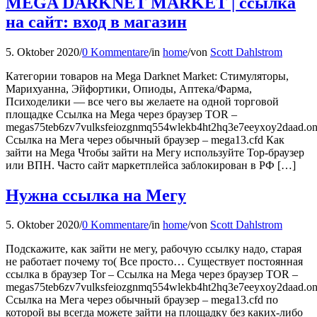
MEGA DARKNET MARKET | ссылка
на сайт: вход в магазин
5. Oktober 2020
/
0 Kommentare
/
in
home
/
von
Scott Dahlstrom
Категории товаров на Mega Darknet Market: Стимуляторы,
Марихуанна, Эйфортики, Опиоды, Аптека/Фарма,
Психоделики — все чего вы желаете на одной торговой
площадке Ссылка на Mega через браузер TOR –
megas75teb6zv7vulksfeiozgnmq554wlekb4ht2hq3e7eeyxoy2daad.on
Ссылка на Мега через обычный браузер – mega13.cfd Как
зайти на Mega Чтобы зайти на Мегу используйте Тор-браузер
или ВПН. Часто сайт маркетплейса заблокирован в РФ […]
Нужна ссылка на Мегу
5. Oktober 2020
/
0 Kommentare
/
in
home
/
von
Scott Dahlstrom
Подскажите, как зайти не мегу, рабочую ссылку надо, старая
не работает почему то( Все просто… Существует постоянная
ссылка в браузер Tor – Ссылка на Mega через браузер TOR –
megas75teb6zv7vulksfeiozgnmq554wlekb4ht2hq3e7eeyxoy2daad.on
Ссылка на Мега через обычный браузер – mega13.cfd по
которой вы всегда можете зайти на площадку без каких-либо