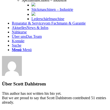
Spezialmaschinen – Industrie
Stickmaschinen – Industrie
Lederschärfmaschine
Reparatur & Service
vom Fachmann & Garantie
Aktuelles
News & Infos
Nähkurse
Über uns
Das Team
Kontakt
Suche
Menü
Menü
Über
Scott Dahlstrom
This author has not written his bio yet.
But we are proud to say that
Scott Dahlstrom
contributed 51 entries
already.