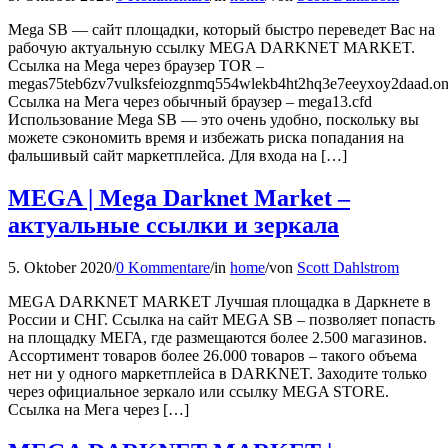
Mega SB — сайт площадки, который быстро переведет Вас на
рабочую актуальную ссылку MEGA DARKNET MARKET.
Ссылка на Mega через браузер TOR –
megas75teb6zv7vulksfeiozgnmq554wlekb4ht2hq3e7eeyxoy2daad.on
Ссылка на Мега через обычный браузер – mega13.cfd
Использование Mega SB — это очень удобно, поскольку вы
можете сэкономить время и избежать риска попадания на
фальшивый сайт маркетплейса. Для входа на […]
MEGA | Mega Darknet Market –
актуальные ссылки и зеркала
5. Oktober 2020
/
0 Kommentare
/
in
home
/
von
Scott Dahlstrom
MEGA DARKNET MARKET Лучшая площадка в Даркнете в
России и СНГ. Ссылка на сайт MEGA SB – позволяет попасть
на площадку МЕГА, где размещаются более 2.500 магазинов.
Ассортимент товаров более 26.000 товаров – такого объема
нет ни у одного маркетплейса в DARKNET. Заходите только
через официальное зеркало или ссылку MEGA STORE.
Ссылка на Мега через […]