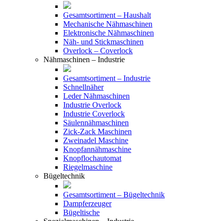
Gesamtsortiment – Haushalt
Mechanische Nähmaschinen
Elektronische Nähmaschinen
Näh- und Stickmaschinen
Overlock – Coverlock
Nähmaschinen – Industrie
Gesamtsortiment – Industrie
Schnellnäher
Leder Nähmaschinen
Industrie Overlock
Industrie Coverlock
Säulennähmaschinen
Zick-Zack Maschinen
Zweinadel Maschine
Knopfannähmaschine
Knopflochautomat
Riegelmaschine
Bügeltechnik
Gesamtsortiment – Bügeltechnik
Dampferzeuger
Bügeltische