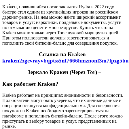
Кра́кен, появившийся после закрытия Hydra в 2022 году,
быстро стал одним из крупнейших игроков на российском
даркнет-рынке. На нем можно найти широкий ассортимент
товаров и услуг: наркотики, поддельные документы, услуги
по отмыванию денег и многое другое. Купить что-то на
Kraken можно только через Tor с луковой маршрутизацией.
При этом пользователи должны зарегистрироваться и
пополнить свой биткойн-баланс для совершения покупок.
Cсылка на Kraken
–
kraken2zgevrayvbqptss5nf7666hmznonf3m7fpzg5bu
Зеркало Кракен (Через Tor) –
Как работает Kraken?
Kraken работает на принципах анонимности и безопасности.
Пользователи могут быть уверены, что их личные данные и
операции останутся конфиденциальными. Для совершения
покупок на Kraken необходимо зарегистрироваться на
платформе и пополнить биткойн-баланс. После этого можно
приступать к выбору товаров и услуг, представленных на
рынке.