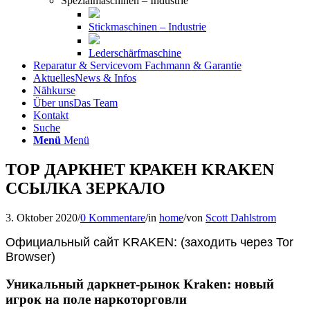
Spezialmaschinen – Industrie
Stickmaschinen – Industrie
Lederschärfmaschine
Reparatur & Service
vom Fachmann & Garantie
Aktuelles
News & Infos
Nähkurse
Über uns
Das Team
Kontakt
Suche
Menü
Menü
ТОР ДАРКНЕТ КРАКЕН KRAKEN
ССЫЛКА ЗЕРКАЛО
3. Oktober 2020
/
0 Kommentare
/
in
home
/
von
Scott Dahlstrom
Официальный сайт KRAKEN: (заходить через Tor
Browser)
Уникальный даркнет-рынок Kraken: новый
игрок на поле наркоторговли