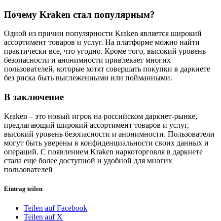
Почему Kraken стал популярным?
Одной из причин популярности Kraken является широкий
ассортимент товаров и услуг. На платформе можно найти
практически все, что угодно. Кроме того, высокий уровень
безопасности и анонимности привлекает многих
пользователей, которые хотят совершать покупки в даркнете
без риска быть выслеженными или пойманными.
В заключение
Kraken – это новый игрок на российском даркнет-рынке,
предлагающий широкий ассортимент товаров и услуг,
высокий уровень безопасности и анонимности. Пользователи
могут быть уверены в конфиденциальности своих данных и
операций. С появлением Kraken наркоторговля в даркнете
стала еще более доступной и удобной для многих
пользователей
Eintrag teilen
Teilen auf Facebook
Teilen auf X